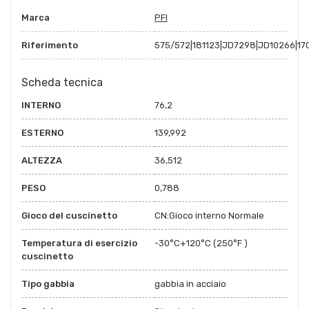
Marca
PFI
Riferimento
575/572|181123|JD7298|JD10266|1
Scheda tecnica
INTERNO
76,2
ESTERNO
139,992
ALTEZZA
36,512
PESO
0,788
Gioco del cuscinetto
CN:Gioco interno Normale
Temperatura di esercizio
-30°C+120°C (250°F )
cuscinetto
Tipo gabbia
gabbia in acciaio