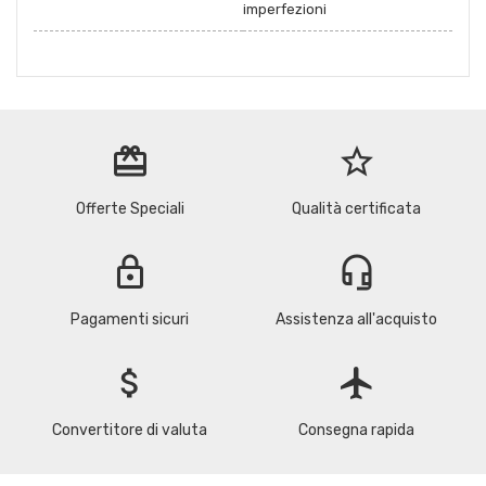
imperfezioni
redeem
star_border
Offerte Speciali
Qualità certificata
lock
headset_mic
Pagamenti sicuri
Assistenza all'acquisto
attach_money
flight
Convertitore di valuta
Consegna rapida