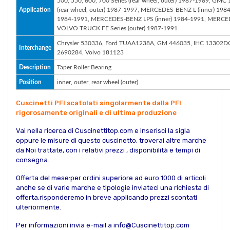
500, 550, 600, 700 Series (rear wheel, outer) 1987-1989, GMC
Application
(rear wheel, outer) 1987-1997, MERCEDES-BENZ L (inner) 1
1984-1991, MERCEDES-BENZ LPS (inner) 1984-1991, MERCED
VOLVO TRUCK FE Series (outer) 1987-1991
Chrysler 530336, Ford TUAA1238A, GM 446035, IHC 13302DC,
Interchange
2690284, Volvo 181123
Description
Taper Roller Bearing
Position
inner, outer, rear wheel (outer)
Cuscinetti PFI scatolati singolarmente dalla PFI
rigorosamente originali e di ultima produzione
Vai nella ricerca di Cuscinettitop.com e inserisci la sigla
oppure le misure di questo cuscinetto, troverai altre marche
da Noi trattate, con i relativi prezzi , disponibilità e tempi di
consegna.
Offerta del mese:per ordini superiore ad euro 1000 di articoli
anche se di varie marche e tipologie inviateci una richiesta di
offerta,risponderemo in breve applicando prezzi scontati
ulteriormente.
Per informazioni invia e-mail a info@Cuscinettitop.com