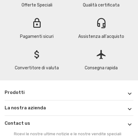
Offerte Speciali
Qualità certificata
lock
headset_mic
Pagamenti sicuri
Assistenza all'acquisto
attach_money
flight
Convertitore di valuta
Consegna rapida
Prodotti

La nostra azienda

Contact us

Ricevi le nostre ultime notizie e le nostre vendite speciali