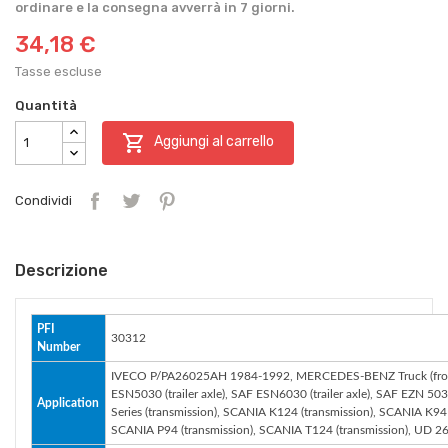
ordinare e la consegna avverrà in 7 giorni.
34,18 €
Tasse escluse
Quantità

Aggiungi al carrello
Condividi
Descrizione
PFI
30312
Number
IVECO P/PA26025AH 1984-1992, MERCEDES-BENZ Truck (front whe
ESN5030 (trailer axle), SAF ESN6030 (trailer axle), SAF EZN 5030
Application
Series (transmission), SCANIA K124 (transmission), SCANIA K94
SCANIA P94 (transmission), SCANIA T124 (transmission), UD 26