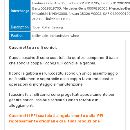
Evobus 0009818905, Evobus 0019819705, Evobus 012981920
Benz 0019819705, Mercedes-Benz 0009810505, Mercedes-Be
Interchange
Mitsubishi MH043008, Nissan 38326-90002, SAF 042000015
30312, Timken SET1032
Description
Taper Roller Bearing
Position
trailer axle, transmission, wheel
Cuscinetto a rulli conici.
Questi cuscinetti sono costituiti da quattro componenti base
che sono:la coppa,il cono,i rulli conici,e la gabbia.
Il cono,la gabbia e i rulli,costituiscono un unico assemblaggio
ed è solitamente separabile dalla coppa favorendo cosi le
operazioni di montaggio e manutenzione.
I cuscinetti a rulli conici sono progettati appositamente per
gestire carichi assiali e radiali su alberi rotanti e in
alloggiamenti.
Cuscinetti PFI scatolati singolarmente dalla PFI
rigorosamente originali e di ultima produzione