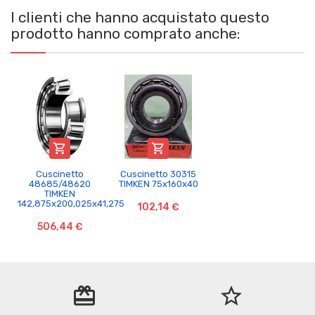
I clienti che hanno acquistato questo
prodotto hanno comprato anche:


Cuscinetto
Cuscinetto 30315
48685/48620
TIMKEN 75x160x40
TIMKEN
142,875x200,025x41,275
102,14 €
506,44 €
redeem
star_border