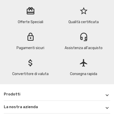
redeem
star_border
Offerte Speciali
Qualità certificata
lock
headset_mic
Pagamenti sicuri
Assistenza all'acquisto
attach_money
flight
Convertitore di valuta
Consegna rapida
Prodotti

La nostra azienda
