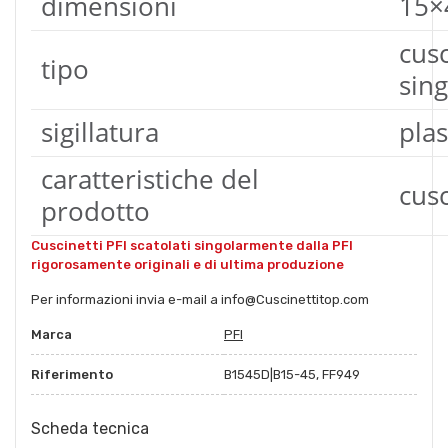
dimensioni
15×
cus
tipo
sin
sigillatura
plas
caratteristiche del
cusc
prodotto
Cuscinetti PFI scatolati singolarmente dalla PFI
rigorosamente originali e di ultima produzione
Per informazioni invia e-mail a info@Cuscinettitop.com
Marca
PFI
Riferimento
B1545D|B15-45, FF949
Scheda tecnica