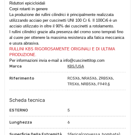
Riduttori epicicloidali
Corpi rotanti in genere
La produzione dei rullini cilindrici è principalmente realizzata
utilizzando acciaio per cuscinetti UNI 100 Cr 6. Il 100Cr6 è un
acciaio utilizzato in oltre il 90% dei cuscinetti a rotolamento.
I rullini cilindrici grazie alla presenza del cromo sono temprati fino
al cuore per ottenere la massima resistenza alla fatica meccanica
e usura abrasiva.
RULLINI KBS RIGOROSAMENTE ORIGINALI E DI ULTIMA
PRODUZIONE.
Per informazioni invia e-mail a info@cuscinettitop.com
Marca
KBS/USA
Riferimento
RC5X6, NRA5X6, ZRB5X6,
TR5X6, NRB5X6, F949,§
Scheda tecnica
ESTERNO
5
Lunghezza
6
Superficie Della Estremità
Sferica(convessa, bombata)