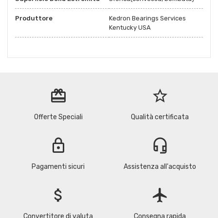
Produttore
Kedron Bearings Services
Kentucky USA
redeem
star_border
Offerte Speciali
Qualità certificata
lock
headset_mic
Pagamenti sicuri
Assistenza all'acquisto
attach_money
flight
Convertitore di valuta
Consegna rapida