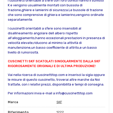
I cuscinetti orientabili a sfere con foro conico hanno il suffisso
K e vengono usualmente montati con bussola di
trazione,ghiere e lamierini di sicurezza.Le bussole di trazione
che sono comprensive di ghiera e lamierino,vengono ordinate
separatamente.
I cuscinetti orientabili a sfere sono insensibili al
disallineamento angolare dell albero rispetto
all'alloggiamento,hanno eccezionali prestazioni in presenza di
velocità elevate,riducono al minimo la attività di
manutenzione,un basso coefficiente di attrito,e un basso
livello di rumorosità.
CUSCINETTI SKF SCATOLATI SINGOLARMENTE DALLA SKF
RIGOROSAMENTE ORIGINALI E DI ULTIMA PRODUZIONE!
Vai nella ricerca di cuscinettitop.com e inserisci la sigla oppure
le misure di questo cuscinetto, troverai altre marche da Noi
trattate, con i relativi prezzi, disponibilità e tempi di consegna.
Per informazioni invia e-mail a info@cuscinettitop.com
Marca
SKF
Riferimento
1222