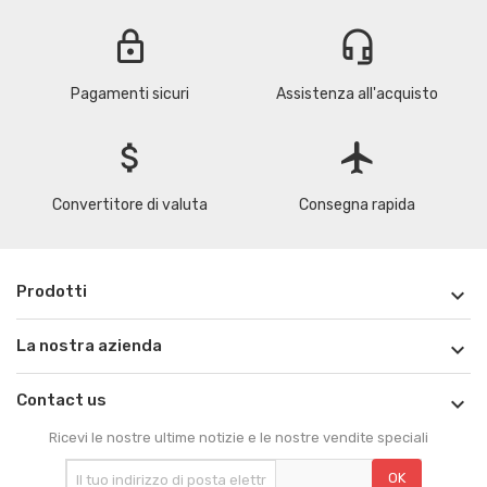
lock
headset_mic
Pagamenti sicuri
Assistenza all'acquisto
attach_money
flight
Convertitore di valuta
Consegna rapida
Prodotti

La nostra azienda

Contact us

Ricevi le nostre ultime notizie e le nostre vendite speciali