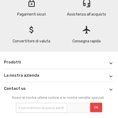
lock
headset_mic
Pagamenti sicuri
Assistenza all'acquisto
attach_money
flight
Convertitore di valuta
Consegna rapida
Prodotti

La nostra azienda

Contact us

Ricevi le nostre ultime notizie e le nostre vendite speciali