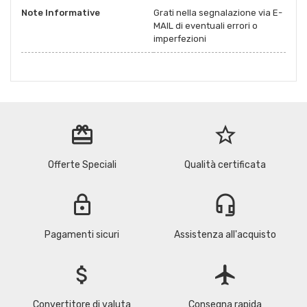
Note Informative
Grati nella segnalazione via E-
MAIL di eventuali errori o
imperfezioni
redeem
star_border
Offerte Speciali
Qualità certificata
lock
headset_mic
Pagamenti sicuri
Assistenza all'acquisto
attach_money
flight
Convertitore di valuta
Consegna rapida