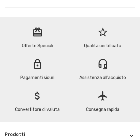
redeem
star_border
Offerte Speciali
Qualità certificata
lock
headset_mic
Pagamenti sicuri
Assistenza all'acquisto
attach_money
flight
Convertitore di valuta
Consegna rapida
Prodotti
