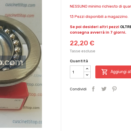
NESSUNO minimo richiesto di quant
13 Pezzi disponibili a magazzino.
Se poi desideri altri pezzi
OLTR
consegna avverrà in 7 giorni.
22,20 €
Tasse escluse
Quantità

Aggiungi al
Condividi