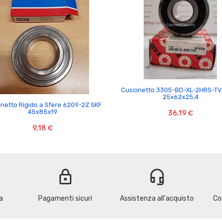

Cuscinetto 3305-BD-XL-2HRS-T
25x62x25,4

netto Rigido a Sfere 6209-2Z SKF
45x85x19
36,19 €
9,18 €
lock
headset_mic
a
Pagamenti sicuri
Assistenza all'acquisto
Co