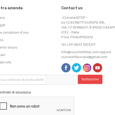
stra azienda
Contact us
gna
-CuscinettiTOP -
by CUSCINETTI EUROPA SRL
gali
VIA J F KENNEDY, 8 81020 CASA
(CE) - Italia
 e condizioni d'uso
P.Iva: IT04641150612
amo
Tel +39 0823 1503217
nto sicuro
info@cuscinettitop.com oppure
taci
cuscinettieuropa@gmail.com
el sito
ntrollo di sicurezza