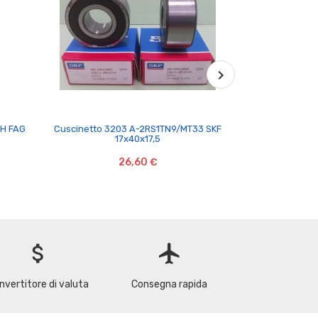

VH FAG
Cuscinetto 3203 A-2RS1TN9/MT33 SKF
Cuscinetto Y
17x40x17,5
26,60 €
attach_money
flight
nvertitore di valuta
Consegna rapida