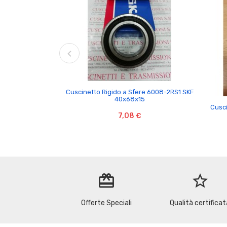

Cuscinetto Rigido a Sfere 6008-2RS1 SKF
40x68x15
Cusci
7,08 €
redeem
star_border
Offerte Speciali
Qualità certificat