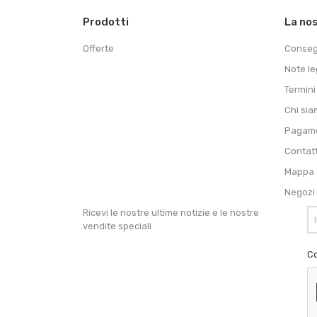
Prodotti
La no
Offerte
Conse
Note le
Termini
Chi si
Pagame
Contat
Mappa d
Negozi
Ricevi le nostre ultime notizie e le nostre
vendite speciali
Co