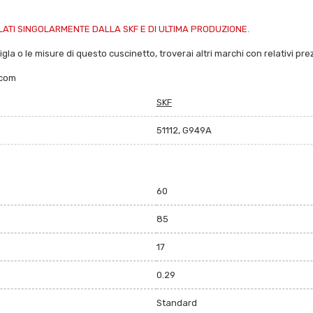
ATI SINGOLARMENTE DALLA SKF E DI ULTIMA PRODUZIONE.
igla o le misure di questo cuscinetto, troverai altri marchi con relativi prez
.com
SKF
51112, G949A
60
85
17
0.29
Standard