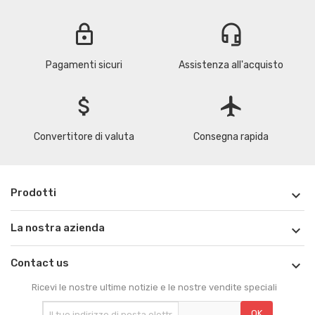
lock
headset_mic
Pagamenti sicuri
Assistenza all'acquisto
attach_money
flight
Convertitore di valuta
Consegna rapida
Prodotti

La nostra azienda

Contact us

Ricevi le nostre ultime notizie e le nostre vendite speciali