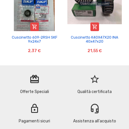


Cuscinetto 609-2RSH SKF
Cuscinetto K40X47X20 INA
9x24x7
40x47x20
2,37 €
21,55 €
redeem
star_border
Offerte Speciali
Qualità certificata
lock
headset_mic
Pagamenti sicuri
Assistenza all'acquisto