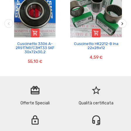


Cuscinetto 3306 A-
Cuscinetto HK2212-B Ina
2RS1TN9/C3MT33 SKF
22x28x12
30x72x30,2
4,59 €
55,10 €
redeem
star_border
Offerte Speciali
Qualità certificata
lock
headset_mic