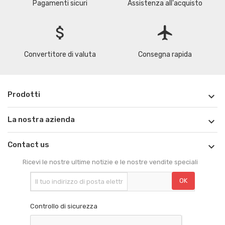
Pagamenti sicuri
Assistenza all'acquisto
attach_money
flight
Convertitore di valuta
Consegna rapida
Prodotti

La nostra azienda

Contact us

Ricevi le nostre ultime notizie e le nostre vendite speciali
Controllo di sicurezza