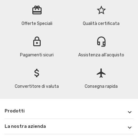
redeem
star_border
Offerte Speciali
Qualità certificata
lock
headset_mic
Pagamenti sicuri
Assistenza all'acquisto
attach_money
flight
Convertitore di valuta
Consegna rapida
Prodotti

La nostra azienda
