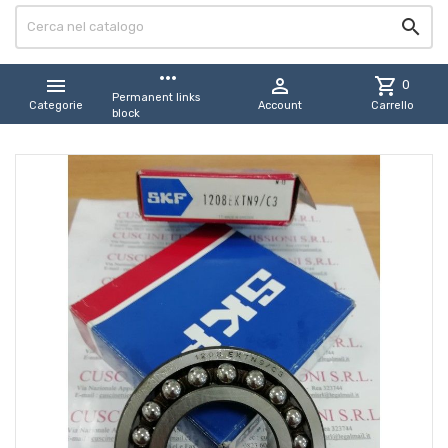

more_horiz


shopping_cart
0
Permanent links
Categorie
Account
Carrello
block