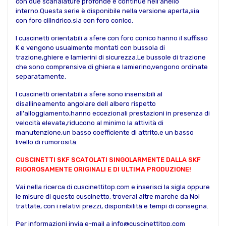
con due scanalature profonde e continue nell'anello
interno.Questa serie è disponibile nella versione aperta,sia
con foro cilindrico,sia con foro conico.
I cuscinetti orientabili a sfere con foro conico hanno il suffisso
K e vengono usualmente montati con bussola di
trazione,ghiere e lamierini di sicurezza.Le bussole di trazione
che sono comprensive di ghiera e lamierino,vengono ordinate
separatamente.
I cuscinetti orientabili a sfere sono insensibili al
disallineamento angolare dell albero rispetto
all'alloggiamento,hanno eccezionali prestazioni in presenza di
velocità elevate,riducono al minimo la attività di
manutenzione,un basso coefficiente di attrito,e un basso
livello di rumorosità.
CUSCINETTI SKF SCATOLATI SINGOLARMENTE DALLA SKF
RIGOROSAMENTE ORIGINALI E DI ULTIMA PRODUZIONE!
Vai nella ricerca di cuscinettitop.com e inserisci la sigla oppure
le misure di questo cuscinetto, troverai altre marche da Noi
trattate, con i relativi prezzi, disponibilità e tempi di consegna.
Per informazioni invia e-mail a info@cuscinettitop.com