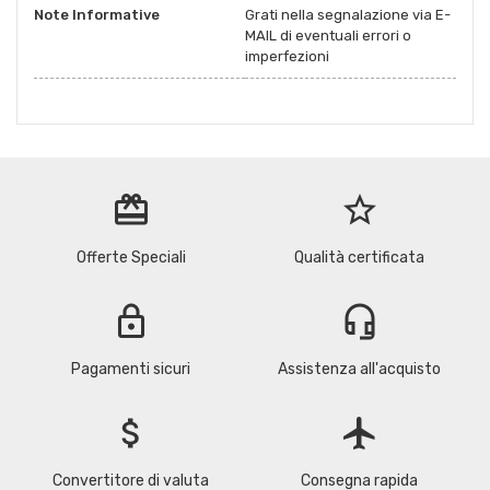
Note Informative
Grati nella segnalazione via E-
MAIL di eventuali errori o
imperfezioni
redeem
star_border
Offerte Speciali
Qualità certificata
lock
headset_mic
Pagamenti sicuri
Assistenza all'acquisto
attach_money
flight
Convertitore di valuta
Consegna rapida