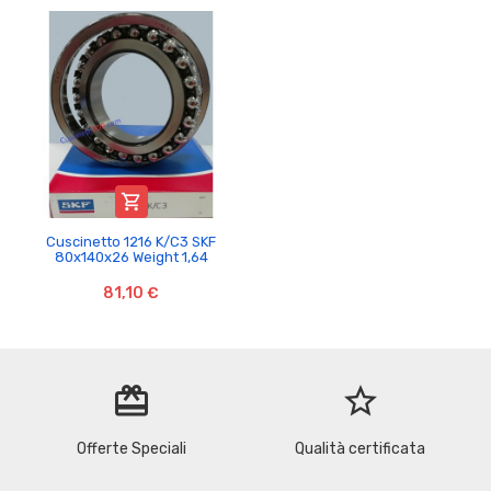

Cuscinetto 1216 K/C3 SKF
80x140x26 Weight 1,64
81,10 €
redeem
star_border
Offerte Speciali
Qualità certificata