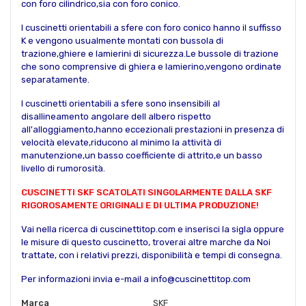
con foro cilindrico,sia con foro conico.
I cuscinetti orientabili a sfere con foro conico hanno il suffisso
K e vengono usualmente montati con bussola di
trazione,ghiere e lamierini di sicurezza.Le bussole di trazione
che sono comprensive di ghiera e lamierino,vengono ordinate
separatamente.
I cuscinetti orientabili a sfere sono insensibili al
disallineamento angolare dell albero rispetto
all'alloggiamento,hanno eccezionali prestazioni in presenza di
velocità elevate,riducono al minimo la attività di
manutenzione,un basso coefficiente di attrito,e un basso
livello di rumorosità.
CUSCINETTI SKF SCATOLATI SINGOLARMENTE DALLA SKF
RIGOROSAMENTE ORIGINALI E DI ULTIMA PRODUZIONE!
Vai nella ricerca di cuscinettitop.com e inserisci la sigla oppure
le misure di questo cuscinetto, troverai altre marche da Noi
trattate, con i relativi prezzi, disponibilità e tempi di consegna.
Per informazioni invia e-mail a info@cuscinettitop.com
Marca
SKF