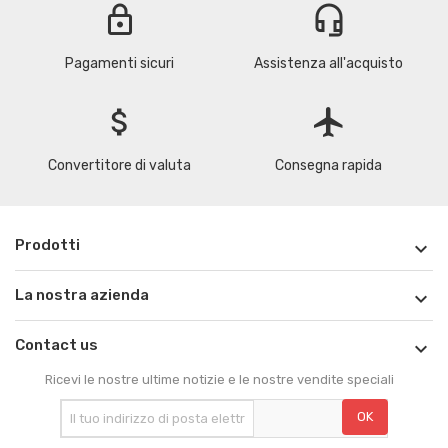
lock
headset_mic
Pagamenti sicuri
Assistenza all'acquisto
attach_money
flight
Convertitore di valuta
Consegna rapida
Prodotti

La nostra azienda

Contact us

Ricevi le nostre ultime notizie e le nostre vendite speciali