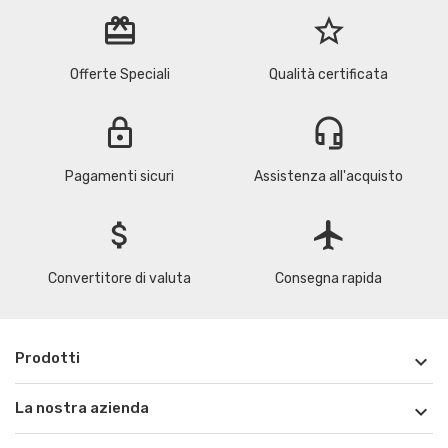
redeem
star_border
Offerte Speciali
Qualità certificata
lock
headset_mic
Pagamenti sicuri
Assistenza all'acquisto
attach_money
flight
Convertitore di valuta
Consegna rapida
Prodotti

La nostra azienda
