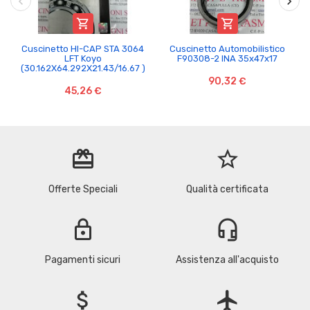


Cuscinetto HI-CAP STA 3064
Cuscinetto Automobilistico
LFT Koyo
F90308-2 INA 35x47x17
(30.162X64.292X21.43/16.67 )
90,32 €
45,26 €
redeem
star_border
Offerte Speciali
Qualità certificata
lock
headset_mic
Pagamenti sicuri
Assistenza all'acquisto
attach_money
flight