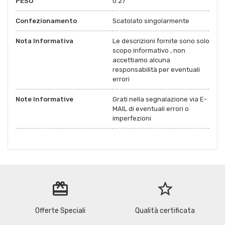
PESO
0.27
Confezionamento
Scatolato singolarmente
Nota Informativa
Le descrizioni fornite sono solo
scopo informativo , non
accettiamo alcuna
responsabilità per eventuali
errori
Note Informative
Grati nella segnalazione via E-
MAIL di eventuali errori o
imperfezioni
redeem
star_border
Offerte Speciali
Qualità certificata