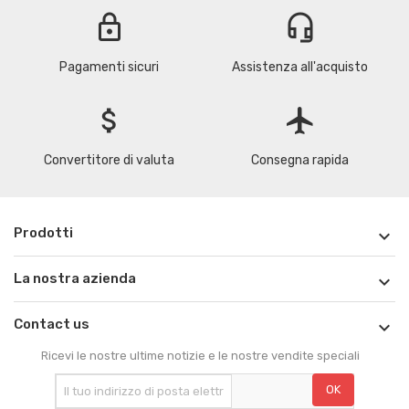
lock
headset_mic
Pagamenti sicuri
Assistenza all'acquisto
attach_money
flight
Convertitore di valuta
Consegna rapida
Prodotti

La nostra azienda

Contact us

Ricevi le nostre ultime notizie e le nostre vendite speciali