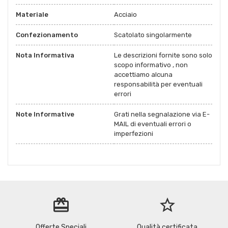
Materiale
Acciaio
Confezionamento
Scatolato singolarmente
Nota Informativa
Le descrizioni fornite sono solo
scopo informativo , non
accettiamo alcuna
responsabilità per eventuali
errori
Note Informative
Grati nella segnalazione via E-
MAIL di eventuali errori o
imperfezioni
redeem
star_border
Offerte Speciali
Qualità certificata