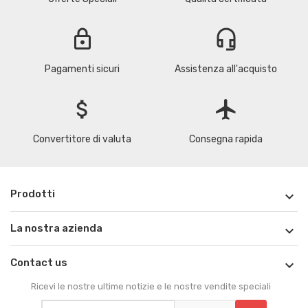
lock
headset_mic
Pagamenti sicuri
Assistenza all'acquisto
attach_money
flight
Convertitore di valuta
Consegna rapida
Prodotti

La nostra azienda

Contact us

Ricevi le nostre ultime notizie e le nostre vendite speciali