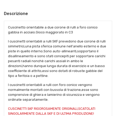
Descrizione
Cuscinetto orientabile a due corone di rulli a foro conico
gabbia in acciaio.Gioco maggiorato in C3
I cuscinetti orientabili a rulli SKF prevedono due corone di rulli
simmetrici,una pista sferica comune nell'anello esterno e due
piste in quello interno.Sono auto-allineanti,sopportano il
disallineamento e sono stati concepiti per sopportare carichi
pesanti radiali nonchè carichi assiali in ambo le
direzioni,hanno dunque lunga durata di esercizio e un basso
coefficiente di attrito,essi sono dotati di robuste gabbie del
tipo a feritoia o a pettine.
I cuscinetti orientabili a rulli con foro conico vengono
normalmente montati con bussola di trazione,esse sono
comprensive di ghiera e lamierino di sicurezza e vengono
ordinate separatamente.
CUSCINETTI SKF RIGOROSAMENTE ORIGINALI,SCATOLATI
SINGOLARMENTE DALLA SKF E DI ULTIMA PRODUZIONE!