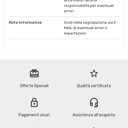
accettiamo alcuna
responsabilità per eventuali
errori
Note Informative
Grati nella segnalazione via E-
MAIL di eventuali errori o
imperfezioni
redeem
star_border
Offerte Speciali
Qualità certificata
lock
headset_mic
Pagamenti sicuri
Assistenza all'acquisto