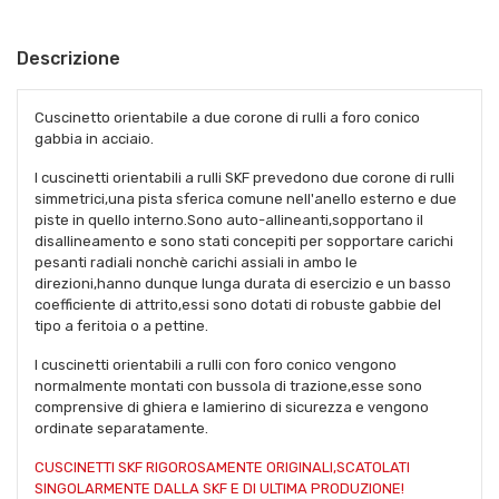
Descrizione
Cuscinetto orientabile a due corone di rulli a foro conico
gabbia in acciaio.
I cuscinetti orientabili a rulli SKF prevedono due corone di rulli
simmetrici,una pista sferica comune nell'anello esterno e due
piste in quello interno.Sono auto-allineanti,sopportano il
disallineamento e sono stati concepiti per sopportare carichi
pesanti radiali nonchè carichi assiali in ambo le
direzioni,hanno dunque lunga durata di esercizio e un basso
coefficiente di attrito,essi sono dotati di robuste gabbie del
tipo a feritoia o a pettine.
I cuscinetti orientabili a rulli con foro conico vengono
normalmente montati con bussola di trazione,esse sono
comprensive di ghiera e lamierino di sicurezza e vengono
ordinate separatamente.
CUSCINETTI SKF RIGOROSAMENTE ORIGINALI,SCATOLATI
SINGOLARMENTE DALLA SKF E DI ULTIMA PRODUZIONE!