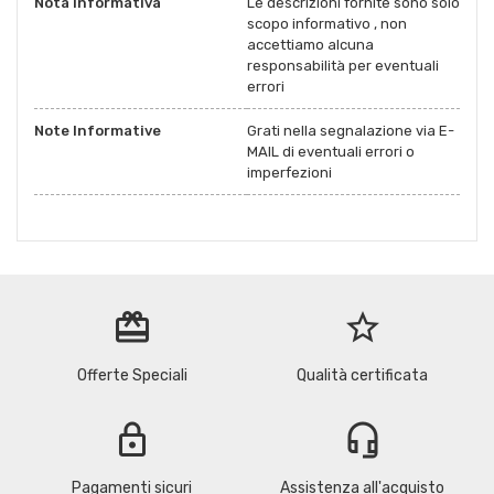
Nota Informativa
Le descrizioni fornite sono solo
scopo informativo , non
accettiamo alcuna
responsabilità per eventuali
errori
Note Informative
Grati nella segnalazione via E-
MAIL di eventuali errori o
imperfezioni
redeem
star_border
Offerte Speciali
Qualità certificata
lock
headset_mic
Pagamenti sicuri
Assistenza all'acquisto