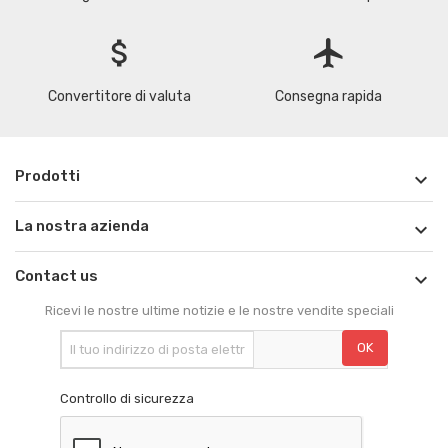
attach_money
flight
Convertitore di valuta
Consegna rapida
Prodotti

La nostra azienda

Contact us

Ricevi le nostre ultime notizie e le nostre vendite speciali
Controllo di sicurezza