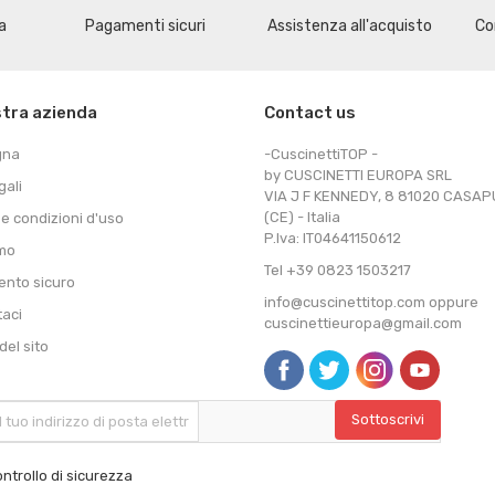
a
Pagamenti sicuri
Assistenza all'acquisto
Co
stra azienda
Contact us
gna
-CuscinettiTOP -
by CUSCINETTI EUROPA SRL
gali
VIA J F KENNEDY, 8 81020 CASA
(CE) - Italia
 e condizioni d'uso
P.Iva: IT04641150612
amo
Tel +39 0823 1503217
nto sicuro
info@cuscinettitop.com oppure
taci
cuscinettieuropa@gmail.com
el sito
ntrollo di sicurezza