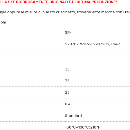
LA SKF RIGOROSAMENTE ORIGINALI E DI ULTIMA PRODUZIONE!
sigla oppure le misure di questo cuscinetto, troverai altre marche con i rela
.com
SKF
2207E2RS1TN9, 22072RS, F949,
35
72
23
0.4
Standard
-30°C+100°C(210°F)