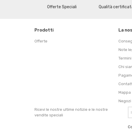
Offerte Speciali
Qualità certificat
Prodotti
La no
Offerte
Conse
Note le
Termini
Chi si
Pagame
Contat
Mappa d
Negozi
Ricevi le nostre ultime notizie e le nostre
vendite speciali
Co