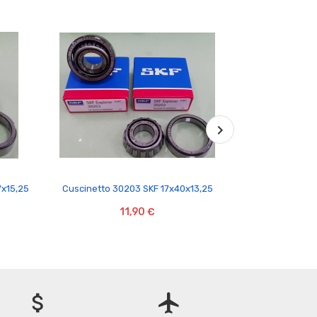

7x15,25
Cuscinetto 30203 SKF 17x40x13,25
Cuscinetto Ri
11,90 €
attach_money
flight