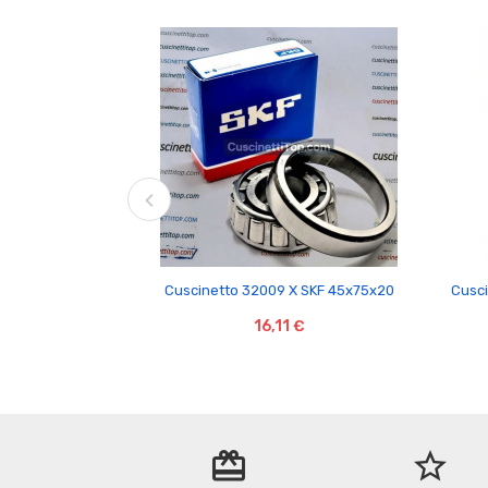

Cuscinetto 32009 X SKF 45x75x20
Cusci
16,11 €
redeem
star_border