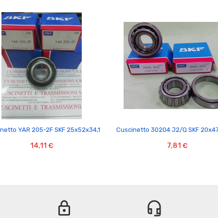


netto YAR 205-2F SKF 25x52x34,1
Cuscinetto 30204 J2/Q SKF 20x4
14,11 €
7,81 €
lock
headset_mic