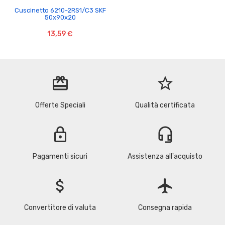
Cuscinetto 6210-2RS1/C3 SKF
50x90x20
13,59 €
redeem
star_border
Offerte Speciali
Qualità certificata
lock
headset_mic
Pagamenti sicuri
Assistenza all'acquisto
attach_money
flight
Convertitore di valuta
Consegna rapida