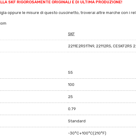
LA SKF RIGOROSAMENTE ORIGINALI E DI ULTIMA PRODUZIONE!
sigla oppure le misure di questo cuscinetto, troverai altre marche con i rela
.com
SKF
2211E2RS1TN9, 22112RS, CESKF2RS 2
55
100
25
0.79
Standard
-30°C+100°C(210°F)