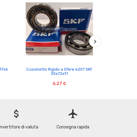

17x6
Cuscinetto Rigido a Sfere 6207 SKF
Cuscinetto NU
35x72x17
6,27 €
attach_money
flight
nvertitore di valuta
Consegna rapida