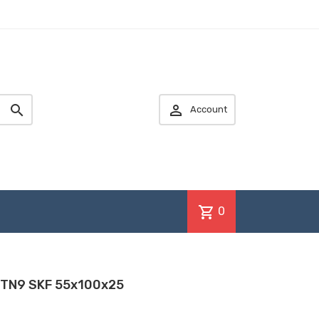


Account
shopping_cart
0
1TN9 SKF 55x100x25