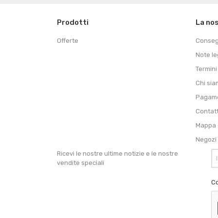
Prodotti
La no
Offerte
Conse
Note le
Termini
Chi si
Pagame
Contat
Mappa d
Negozi
Ricevi le nostre ultime notizie e le nostre
vendite speciali
Co