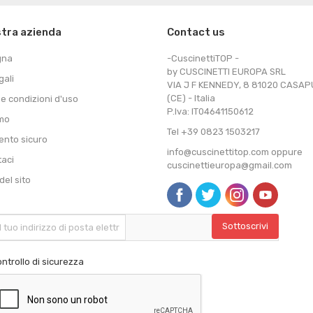
stra azienda
Contact us
gna
-CuscinettiTOP -
by CUSCINETTI EUROPA SRL
gali
VIA J F KENNEDY, 8 81020 CASA
(CE) - Italia
 e condizioni d'uso
P.Iva: IT04641150612
amo
Tel +39 0823 1503217
nto sicuro
info@cuscinettitop.com oppure
taci
cuscinettieuropa@gmail.com
el sito
ntrollo di sicurezza