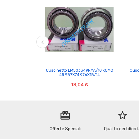

Cuscinetto LM503349RYA/10 KOYO
Cusc
45.987X74.976X18/14
18,04 €
redeem
star_border
Offerte Speciali
Qualità certificat