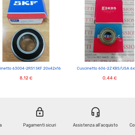


inetto 63004-2RS1 SKF 20x42x16
Cuscinetto 606-2Z KBS/USA 6x
8,12 €
0,44 €
lock
headset_mic
a
Pagamenti sicuri
Assistenza all'acquisto
Co