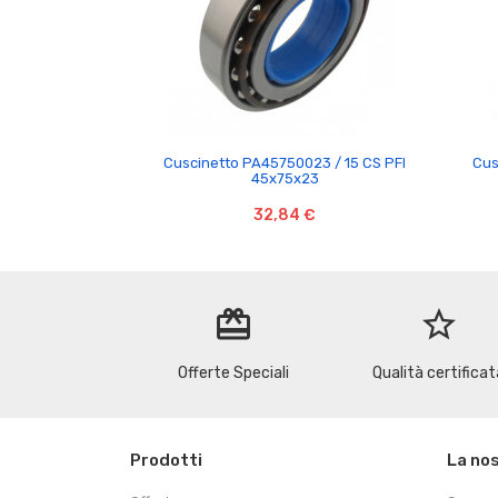

Cuscinetto PA45750023 / 15 CS PFI
Cus
45x75x23
32,84 €
redeem
star_border
Offerte Speciali
Qualità certificat
Prodotti
La no