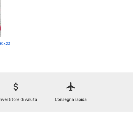
80x23
attach_money
flight
nvertitore di valuta
Consegna rapida