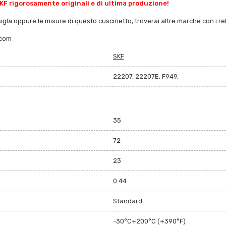
KF rigorosamente originali e di ultima produzione!
sigla oppure le misure di questo cuscinetto, troverai altre marche con i rela
.com
SKF
22207, 22207E, F949,
35
72
23
0.44
Standard
-30°C+200°C (+390°F)