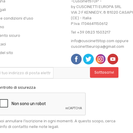
gna
-CuscinettiTOP -
by CUSCINETTI EUROPA SRL
gali
VIA J F KENNEDY, 8 81020 CASA
(CE) - Italia
 e condizioni d'uso
P.Iva: IT04641150612
amo
Tel +39 0823 1503217
nto sicuro
info@cuscinettitop.com oppure
taci
cuscinettieuropa@gmail.com
el sito
ntrollo di sicurezza
oi annullare l'iscrizione in ogni momenti. A questo scopo, cerca
 info di contatto nelle note legali.