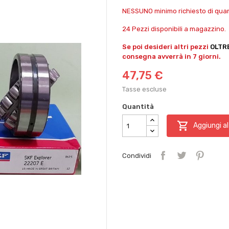
NESSUNO minimo richiesto di quant
24 Pezzi disponibili a magazzino.
Se poi desideri altri pezzi
OLTR
consegna avverrà in 7 giorni.
47,75 €
Tasse escluse
Quantità

Aggiungi al
Condividi