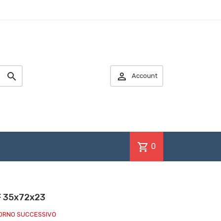


Account
shopping_cart
0
F 35x72x23
IORNO SUCCESSIVO