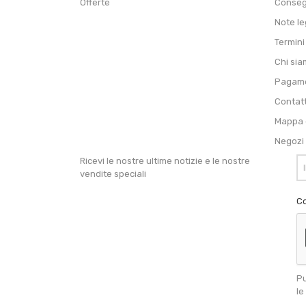
Offerte
Conse
Note le
Termini
Chi si
Pagame
Contat
Mappa d
Negozi
Ricevi le nostre ultime notizie e le nostre
vendite speciali
Co
Pu
le