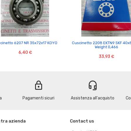


cinetto 6207 NR 35x72x17 KOYO
Cuscinetto 2208 EKTN9 SKF 40x
Weight 0,466
6,40 €
33,93 €
lock
headset_mic
a
Pagamenti sicuri
Assistenza all'acquisto
Co
stra azienda
Contact us