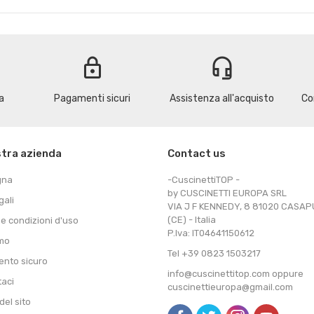
lock
headset_mic
a
Pagamenti sicuri
Assistenza all'acquisto
Co
stra azienda
Contact us
gna
-CuscinettiTOP -
by CUSCINETTI EUROPA SRL
gali
VIA J F KENNEDY, 8 81020 CASA
(CE) - Italia
 e condizioni d'uso
P.Iva: IT04641150612
amo
Tel +39 0823 1503217
nto sicuro
info@cuscinettitop.com oppure
taci
cuscinettieuropa@gmail.com
el sito