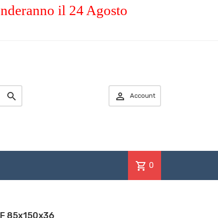
enderanno il 24 Agosto


Account
shopping_cart
0
KF 85x150x36