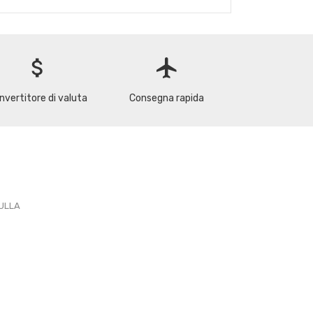
attach_money
flight
nvertitore di valuta
Consegna rapida
PULLA