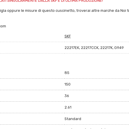
ATI SINGOLARMENTE DALLA SKF E DI ULTIMA PRODUZIONE!
sigla oppure le misure di questo cuscinetto, troverai altre marche da Noi trat
.com
SKF
22217EK, 22217CCK, 22217K, G949
85
150
36
2.61
Standard