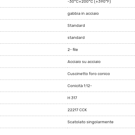
-30°C+200°C (+390°F)
gabbia in acciaio
Standard
standard
2- file
Acciaio su acciaio
Cuscinetto foro conico
Conicità 1:12-
H 317
22217 CCK
Scatolato singolarmente