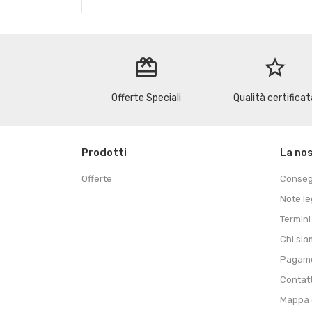
redeem
star_border
Offerte Speciali
Qualità certificat
Prodotti
La no
Offerte
Conse
Note le
Termini
Chi si
Pagame
Contat
Mappa d