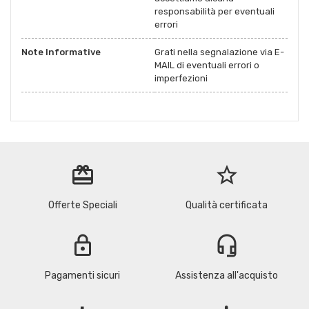
responsabilità per eventuali
errori
Note Informative
Grati nella segnalazione via E-
MAIL di eventuali errori o
imperfezioni
redeem
star_border
Offerte Speciali
Qualità certificata
lock
headset_mic
Pagamenti sicuri
Assistenza all'acquisto