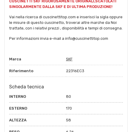
CUSCINETTI SKF RIGOROSAMENTE ORIGINALI,SCATOLATI
SINGOLARMENTE DALLA SKF E DI ULTIMA PRODUZIONE!
Vai nella ricerca di cuscinettitop.com e inserisci la sigla oppure
le misure di questo cuscinetto, troverai altre marche da Noi
trattate, con i relativi prezzi , disponibilità e tempi di consegna.
Per informazioni invia e-mail a info@cuscinettitop.com
Marca
SKF
Riferimento
22316EC3
Scheda tecnica
INTERNO
80
ESTERNO
170
ALTEZZA
58
PESO
6.26