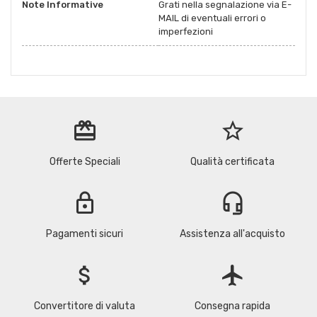
Note Informative
Grati nella segnalazione via E-
MAIL di eventuali errori o
imperfezioni
redeem
star_border
Offerte Speciali
Qualità certificata
lock
headset_mic
Pagamenti sicuri
Assistenza all'acquisto
attach_money
flight
Convertitore di valuta
Consegna rapida