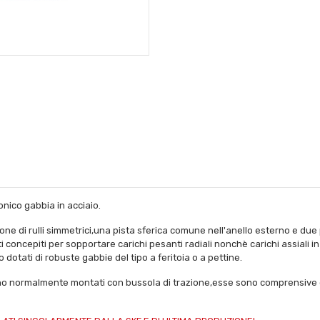
onico gabbia in acciaio.
orone di rulli simmetrici,una pista sferica comune nell'anello esterno e due
ti concepiti per sopportare carichi pesanti radiali nonchè carichi assiali
o dotati di robuste gabbie del tipo a feritoia o a pettine.
engono normalmente montati con bussola di trazione,esse sono comprensive 