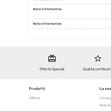
Nota Informativa
Note Informative
redeem
star_border
Offerte Speciali
Qualità certificat
Prodotti
La no
Offerte
Conse
Note le