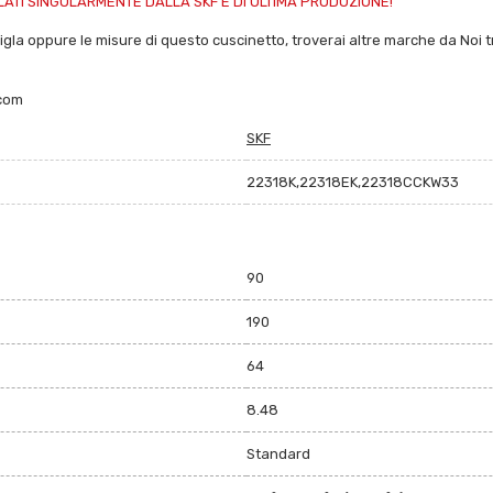
ATI SINGOLARMENTE DALLA SKF E DI ULTIMA PRODUZIONE!
sigla oppure le misure di questo cuscinetto, troverai altre marche da Noi trat
.com
SKF
22318K,22318EK,22318CCKW33
90
190
64
8.48
Standard