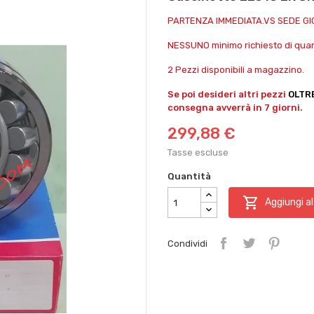
PARTENZA IMMEDIATA.VS SEDE G
NESSUNO minimo richiesto di quant
2 Pezzi disponibili a magazzino.
Se poi desideri altri pezzi
OLTR
consegna avverrà in 7 giorni.
299,88 €
Tasse escluse
Quantità

Aggiungi al
Condividi