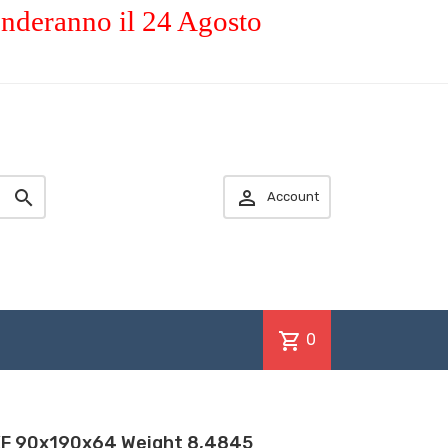
enderanno il 24 Agosto


Account
shopping_cart
0
KF 90x190x64 Weight 8,4845