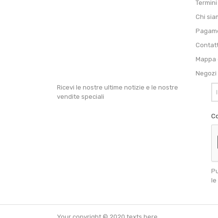
Termini
Chi si
Pagame
Contat
Mappa d
Negozi
Ricevi le nostre ultime notizie e le nostre
vendite speciali
Co
Pu
le
Your copyright © 2020 texts here