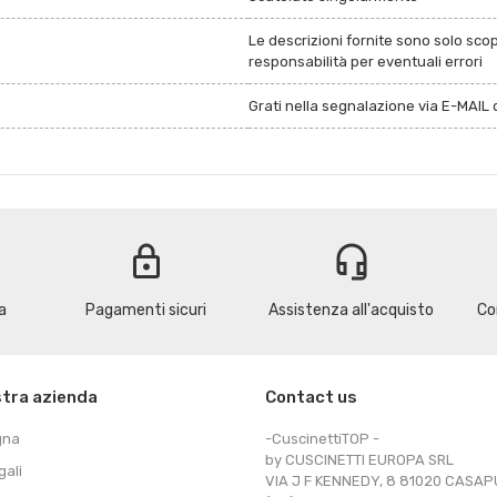
Le descrizioni fornite sono solo sco
responsabilità per eventuali errori
Grati nella segnalazione via E-MAIL d
lock
headset_mic
a
Pagamenti sicuri
Assistenza all'acquisto
Co
stra azienda
Contact us
gna
-CuscinettiTOP -
by CUSCINETTI EUROPA SRL
gali
VIA J F KENNEDY, 8 81020 CASA