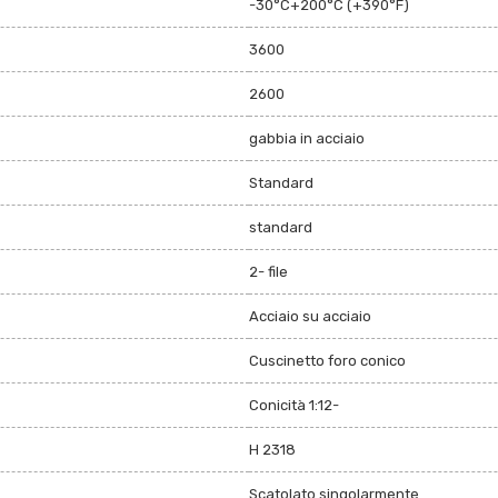
-30°C+200°C (+390°F)
3600
2600
gabbia in acciaio
Standard
standard
2- file
Acciaio su acciaio
Cuscinetto foro conico
Conicità 1:12-
H 2318
Scatolato singolarmente