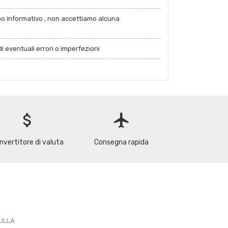
po informativo , non accettiamo alcuna
i eventuali errori o imperfezioni
attach_money
flight
nvertitore di valuta
Consegna rapida
PULLA