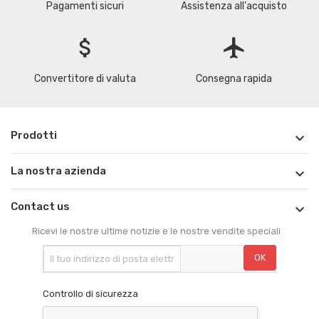
Pagamenti sicuri
Assistenza all'acquisto
attach_money
flight
Convertitore di valuta
Consegna rapida
Prodotti

La nostra azienda

Contact us

Ricevi le nostre ultime notizie e le nostre vendite speciali
Controllo di sicurezza