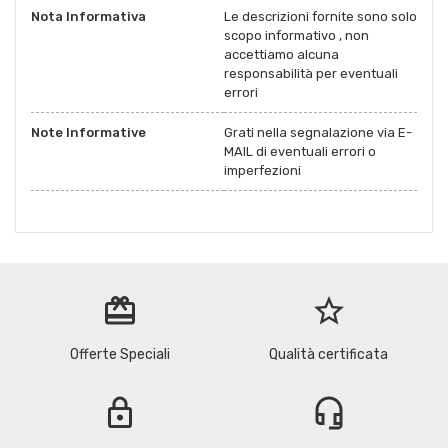
Nota Informativa
Le descrizioni fornite sono solo
scopo informativo , non
accettiamo alcuna
responsabilità per eventuali
errori
Note Informative
Grati nella segnalazione via E-
MAIL di eventuali errori o
imperfezioni
redeem
star_border
Offerte Speciali
Qualità certificata
lock
headset_mic