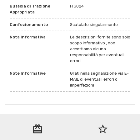
Bussola di Trazione
H 3024
Appropriata
Confezionamento
Scatolato singolarmente
Nota Informativa
Le descrizioni fornite sono solo
scopo informativo , non
accettiamo alcuna
responsabilità per eventuali
errori
Note Informative
Grati nella segnalazione via E-
MAIL di eventuali errori o
imperfezioni
redeem
star_border