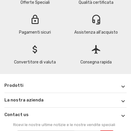
Offerte Speciali
Qualità certificata
lock
headset_mic
Pagamenti sicuri
Assistenza all'acquisto
attach_money
flight
Convertitore di valuta
Consegna rapida
Prodotti

La nostra azienda

Contact us

Ricevi le nostre ultime notizie e le nostre vendite speciali