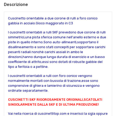
Descrizione
Cuscinetto orientabile a due corone di rulli a foro conico
gabbia in acciaio.Gioco maggiorato in C3
I cuscinetti orientabili a rulli SKF prevedono due corone di rulli
simmetrici,una pista sferica comune nell'anello esterno e due
piste in quello interno.Sono auto-allineanti,sopportano il
disallineamento e sono stati concepiti per sopportare carichi
pesanti radiali nonchè carichi assiali in ambo le
direzioni,hanno dunque lunga durata di esercizio e un basso
coefficiente di attrito,essi sono dotati di robuste gabbie del
tipo a feritoia o a pettine.
I cuscinetti orientabili a rulli con foro conico vengono
normalmente montati con bussola di trazione,esse sono
comprensive di ghiera e lamierino di sicurezza e vengono
ordinate separatamente.
CUSCINETTI SKF RIGOROSAMENTE ORIGINALI,SCATOLATI
SINGOLARMENTE DALLA SKF E DI ULTIMA PRODUZIONE!
Vai nella ricerca di cuscinettitop.com e inserisci la sigla oppure