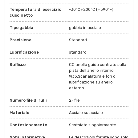
Temperatura di esercizio
-30°C+200°C (+390°F)
cuscinetto
Tipo gabbia
gabbia in acciaio
Precisione
Standard
Lubrificazione
standard
Suffisso
CC:anello guida centrato sulla
pista dell anello interno.
W33:Scanalatura e fori di
lubrificazione su anello
esterno
Numero file di rulli
2- file
Materiale
Acciaio su acciaio
Confezionamento
Scatolato singolarmente
Nota Informativa
Le descrizioni fornite sono solo