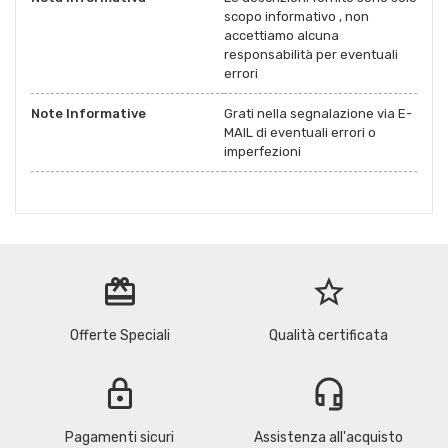
scopo informativo , non
accettiamo alcuna
responsabilità per eventuali
errori
Note Informative
Grati nella segnalazione via E-
MAIL di eventuali errori o
imperfezioni
redeem
star_border
Offerte Speciali
Qualità certificata
lock
headset_mic
Pagamenti sicuri
Assistenza all'acquisto