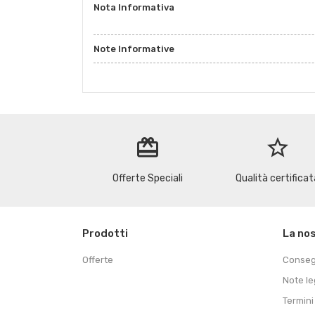
Nota Informativa
Note Informative
redeem
star_border
Offerte Speciali
Qualità certificat
Prodotti
La no
Offerte
Conse
Note le
Termini