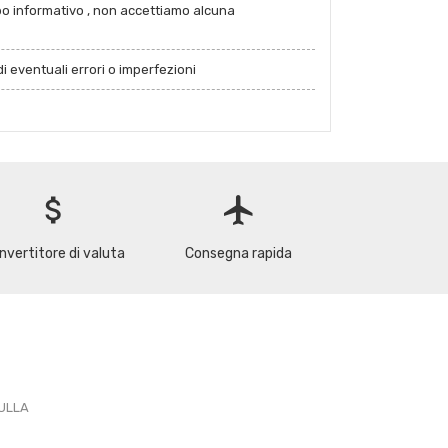
po informativo , non accettiamo alcuna
i eventuali errori o imperfezioni
attach_money
flight
nvertitore di valuta
Consegna rapida
PULLA