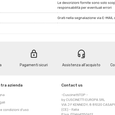
Le descrizioni fornite sono solo sco
responsabilità per eventuali errori
Grati nella segnalazione via E-MAIL d
lock
headset_mic
a
Pagamenti sicuri
Assistenza all'acquisto
Co
stra azienda
Contact us
gna
-CuscinettiTOP -
by CUSCINETTI EUROPA SRL
gali
VIA J F KENNEDY, 8 81020 CASA
(CE) - Italia
 e condizioni d'uso
P.Iva: IT04641150612