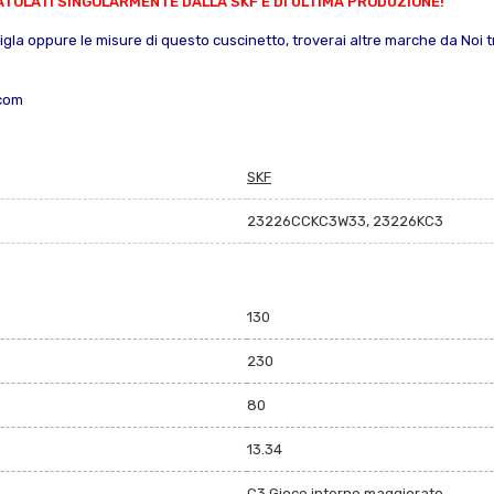
TOLATI SINGOLARMENTE DALLA SKF E DI ULTIMA PRODUZIONE!
sigla oppure le misure di questo cuscinetto, troverai altre marche da Noi trat
.com
SKF
23226CCKC3W33, 23226KC3
130
230
80
13.34
C3 Gioco interno maggiorato