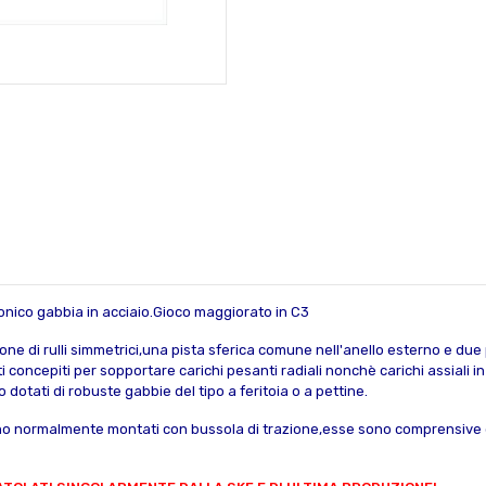
 conico gabbia in acciaio.Gioco maggiorato in C3
orone di rulli simmetrici,una pista sferica comune nell'anello esterno e due
ti concepiti per sopportare carichi pesanti radiali nonchè carichi assiali
o dotati di robuste gabbie del tipo a feritoia o a pettine.
engono normalmente montati con bussola di trazione,esse sono comprensive 