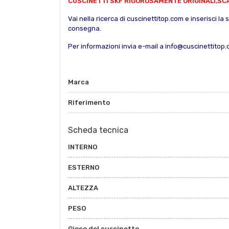
CUSCINETTI SKF RIGOROSAMENTE ORIGINALI,SCA
Vai nella ricerca di cuscinettitop.com e inserisci la 
consegna.
Per informazioni invia e-mail a info@cuscinettitop
Marca
Riferimento
Scheda tecnica
INTERNO
ESTERNO
ALTEZZA
PESO
Gioco del cuscinetto