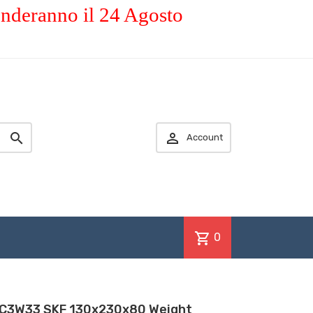
enderanno il 24 Agosto


Account
shopping_cart
0
/C3W33 SKF 130x230x80 Weight