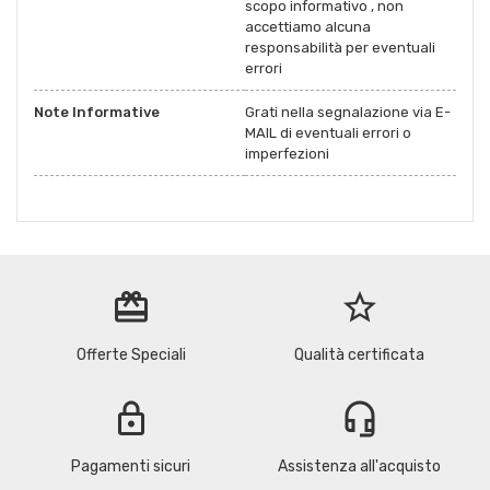
scopo informativo , non
accettiamo alcuna
responsabilità per eventuali
errori
Note Informative
Grati nella segnalazione via E-
MAIL di eventuali errori o
imperfezioni
redeem
star_border
Offerte Speciali
Qualità certificata
lock
headset_mic
Pagamenti sicuri
Assistenza all'acquisto