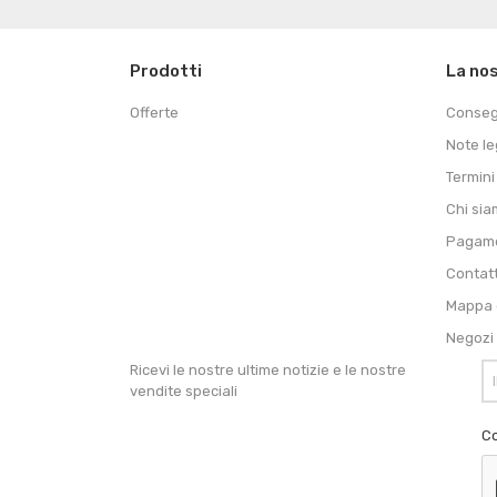
Prodotti
La no
Offerte
Conse
Note le
Termini
Chi si
Pagame
Contat
Mappa d
Negozi
Ricevi le nostre ultime notizie e le nostre
vendite speciali
Co