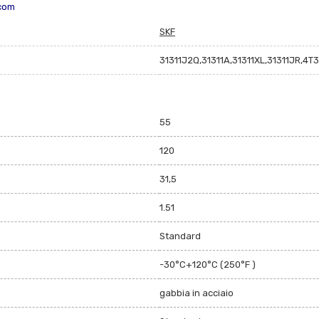
.com
SKF
31311J2Q,31311A,31311XL,31311JR,4T31
55
120
31,5
1.51
Standard
-30°C+120°C (250°F )
gabbia in acciaio