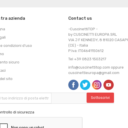
stra azienda
Contact us
gna
-CuscinettiTOP -
by CUSCINETTI EUROPA SRL
gali
VIA J F KENNEDY, 8 81020 CASA
(CE) - Italia
 e condizioni d'uso
P.Iva: IT04641150612
amo
Tel +39 0823 1503217
nto sicuro
info@cuscinettitop.com oppure
taci
cuscinettieuropa@gmail.com
el sito
ntrollo di sicurezza