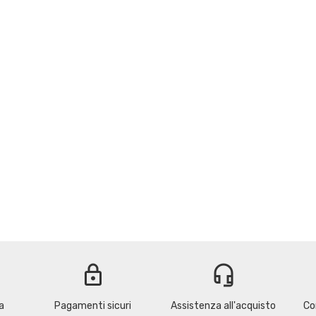
lock
headset_mic
a
Pagamenti sicuri
Assistenza all'acquisto
Co