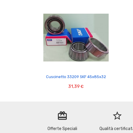

Cuscinetto 33209 SKF 45x85x32
31,39 €
redeem
star_border
Offerte Speciali
Qualità certificat