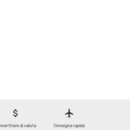
attach_money
flight
nvertitore di valuta
Consegna rapida