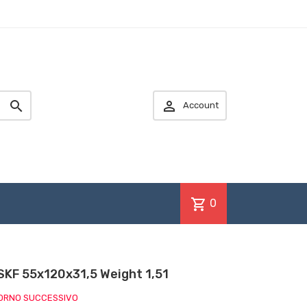


Account
shopping_cart
0
SKF 55x120x31,5 Weight 1,51
IORNO SUCCESSIVO