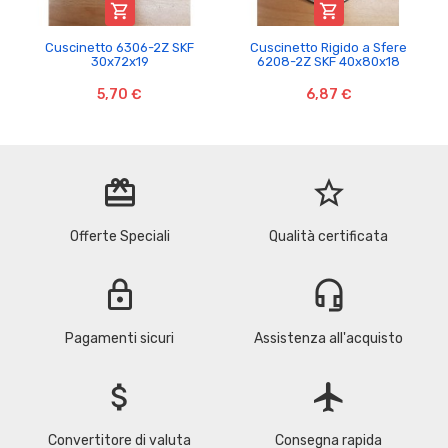


Cuscinetto 6306-2Z SKF
Cuscinetto Rigido a Sfere
30x72x19
6208-2Z SKF 40x80x18
5,70 €
6,87 €
redeem
star_border
Offerte Speciali
Qualità certificata
lock
headset_mic
Pagamenti sicuri
Assistenza all'acquisto
attach_money
flight
Convertitore di valuta
Consegna rapida