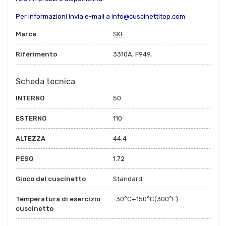
Per informazioni invia e-mail a info@cuscinettitop.com
Marca
SKF
Riferimento
3310A, F949,
Scheda tecnica
INTERNO
50
ESTERNO
110
ALTEZZA
44,4
PESO
1.72
Gioco del cuscinetto
Standard
Temperatura di esercizio
-30°C+150°C(300°F)
cuscinetto