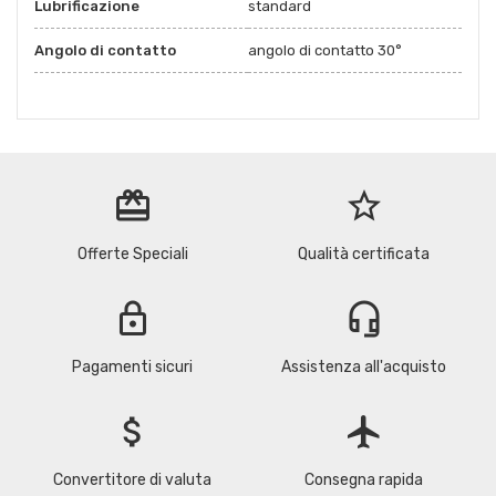
Lubrificazione
standard
Angolo di contatto
angolo di contatto 30°
redeem
star_border
Offerte Speciali
Qualità certificata
lock
headset_mic
Pagamenti sicuri
Assistenza all'acquisto
attach_money
flight
Convertitore di valuta
Consegna rapida