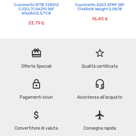
Cuscinetto BT1B 328612
Cuscinetto 4203 ATN9 SKF
C/QCL7CVK210 SKF
17x40x16 Weight 0,0878
41x68x13,5/17,8
16,40 €
33,79 €
redeem
star_border
Offerte Speciali
Qualità certificata
lock
headset_mic
Pagamenti sicuri
Assistenza all'acquisto
attach_money
flight
Convertitore di valuta
Consegna rapida