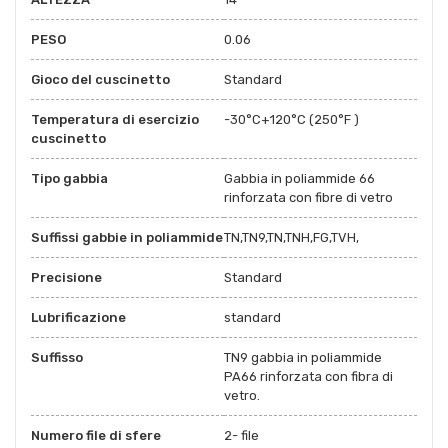
PESO
0.06
Gioco del cuscinetto
Standard
Temperatura di esercizio
-30°C+120°C (250°F )
cuscinetto
Tipo gabbia
Gabbia in poliammide 66
rinforzata con fibre di vetro
Suffissi gabbie in poliammide
TN,TN9,TN,TNH,FG,TVH,
Precisione
Standard
Lubrificazione
standard
Suffisso
TN9 gabbia in poliammide
PA66 rinforzata con fibra di
vetro.
Numero file di sfere
2- file