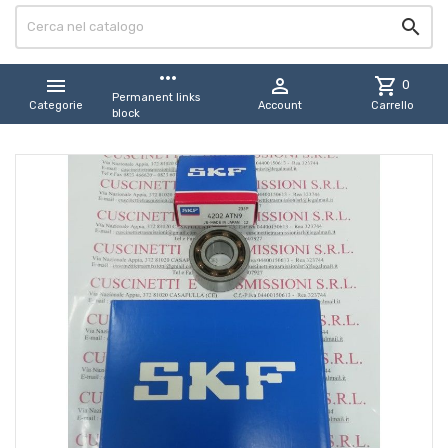

more_horiz


shopping_cart
0
Permanent links
Categorie
Account
Carrello
block