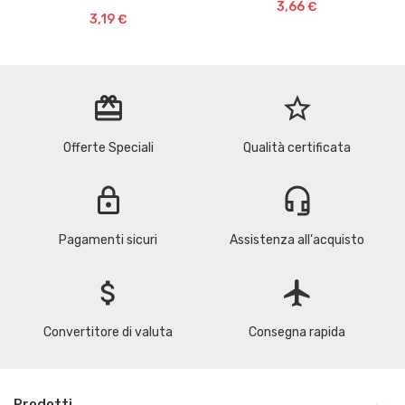
3,66 €
3,19 €
redeem
star_border
Offerte Speciali
Qualità certificata
lock
headset_mic
Pagamenti sicuri
Assistenza all'acquisto
attach_money
flight
Convertitore di valuta
Consegna rapida
Prodotti