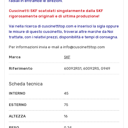
radiali in entrambe le direzioni.
Cuscinetti SKF scatolati singolarmente dalla SKF
rigorosamente originali e di ultima produzione!
Vai nella ricerca di cuscinettitop.com e inserisci la sigla oppure
le misure di questo cuscinetto, troverai altre marche da Noi
trattate, con i relativi prezzi, disponibilità e tempi di consegna.
Per informazioni invia e-mail a info@cuscinettitop.com
Marca
SKF
Riferimento
60092RS1, 60092RS, G949
Scheda tecnica
INTERNO
45
ESTERNO
75
ALTEZZA
16
PESO
0.24