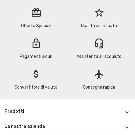
redeem
star_border
Offerte Speciali
Qualità certificata
lock
headset_mic
Pagamenti sicuri
Assistenza all'acquisto
attach_money
flight
Convertitore di valuta
Consegna rapida
Prodotti

La nostra azienda
