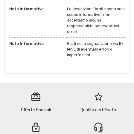
Nota Informativa
Le descrizioni fornite sono solo
scopo informativo , non
accettiamo alcuna
responsabilità per eventuali
errori
Note Informative
Grati nella segnalazione via E-
MAIL di eventuali errori o
imperfezioni
redeem
star_border
Offerte Speciali
Qualità certificata
lock
headset_mic