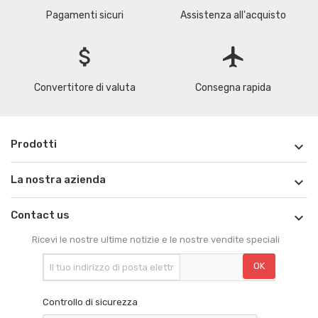
Pagamenti sicuri
Assistenza all'acquisto
attach_money
flight
Convertitore di valuta
Consegna rapida
Prodotti

La nostra azienda

Contact us

Ricevi le nostre ultime notizie e le nostre vendite speciali
Controllo di sicurezza