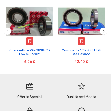


Cuscinetto 6306-2RSR-C3
Cuscinetto 6017-2RS1 SKF
FAG 30x72x19
85x130x22
6,06 €
42,40 €
redeem
star_border
Offerte Speciali
Qualità certificata