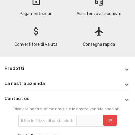
lock
headset_mic
Pagamenti sicuri
Assistenza all'acquisto
attach_money
flight
Convertitore di valuta
Consegna rapida
Prodotti

La nostra azienda

Contact us

Ricevi le nostre ultime notizie e le nostre vendite speciali