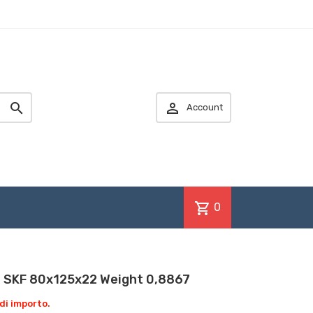


Account
shopping_cart
0
 SKF 80x125x22 Weight 0,8867
di importo.