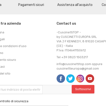
a
Pagamenti sicuri
Assistenza all'acquisto
Co
stra azienda
Contact us
gna
-CuscinettiTOP -
by CUSCINETTI EUROPA SRL
gali
VIA J F KENNEDY, 8 81020 CASA
(CE) - Italia
 e condizioni d'uso
P.Iva: IT04641150612
amo
Tel +39 0823 1503217
nto sicuro
info@cuscinettitop.com oppure
taci
cuscinettieuropa@gmail.com
el sito
ntrollo di sicurezza