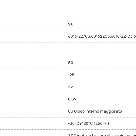
SKF
6016-2Z/C3,60162ZC3,6016-ZZ-C3,
80
125
22
0.89
C3 Gioco interno maggiorato
-30°C+120°C (250°F )
2Z Tenute in lamiera di acciaio anti