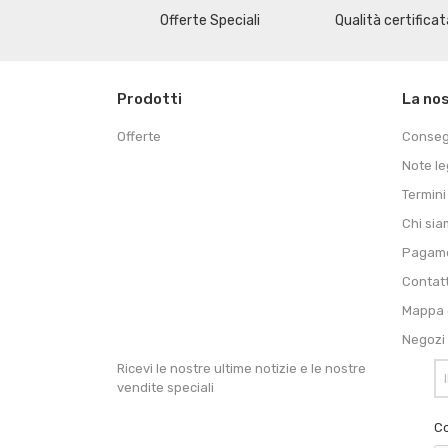
Offerte Speciali
Qualità certificat
Prodotti
La no
Offerte
Conse
Note le
Termini
Chi si
Pagame
Contat
Mappa d
Negozi
Ricevi le nostre ultime notizie e le nostre
vendite speciali
Co