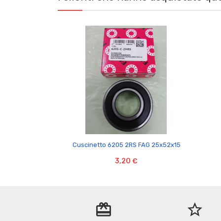

Cuscinetto 6205 2RS FAG 25x52x15
3,20 €
redeem
star_border