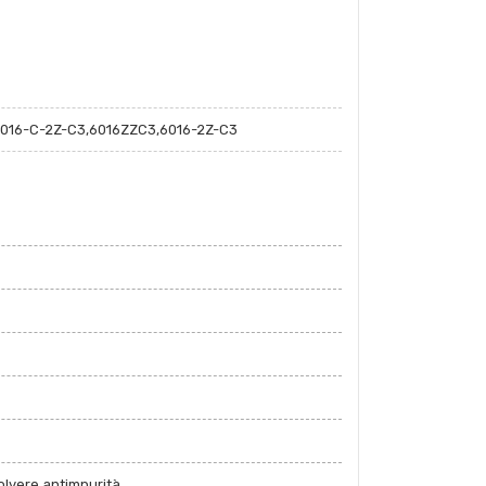
6016-C-2Z-C3,6016ZZC3,6016-2Z-C3
polvere,antimpurità