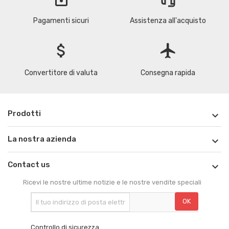
Pagamenti sicuri
Assistenza all'acquisto
attach_money
flight
Convertitore di valuta
Consegna rapida
Prodotti

La nostra azienda

Contact us

Ricevi le nostre ultime notizie e le nostre vendite speciali
Controllo di sicurezza