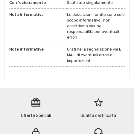
Confezionamento
Scatolato singolarmente
Nota Informativa
Le descrizioni fornite sono solo
scopo informativo , non
accettiamo alcuna
responsabilità per eventuali
errori
Note Informative
Grati nella segnalazione via E-
MAIL di eventuali errori o
imperfezioni
redeem
star_border
Offerte Speciali
Qualità certificata
lock
headset_mic