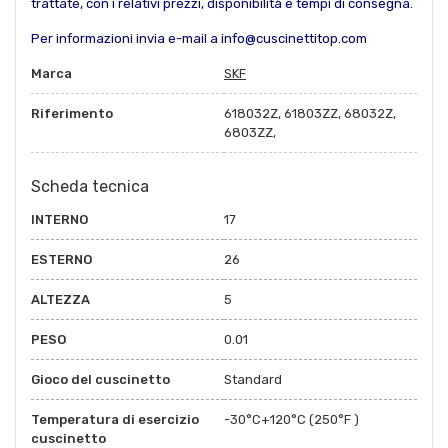
trattate, con i relativi prezzi, disponibilità e tempi di consegna.
Per informazioni invia e-mail a info@cuscinettitop.com
Marca
SKF
Riferimento
618032Z, 61803ZZ, 68032Z,
6803ZZ,
Scheda tecnica
INTERNO
17
ESTERNO
26
ALTEZZA
5
PESO
0.01
Gioco del cuscinetto
Standard
Temperatura di esercizio
-30°C+120°C (250°F )
cuscinetto