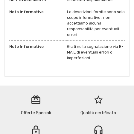
Nota Informativa
Le descrizioni fornite sono solo
scopo informativo , non
accettiamo alcuna
responsabilità per eventuali
errori
Note Informative
Grati nella segnalazione via E-
MAIL di eventuali errori o
imperfezioni
redeem
star_border
Offerte Speciali
Qualità certificata
lock
headset_mic