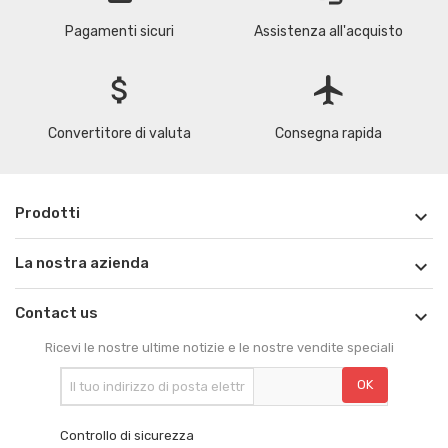
Pagamenti sicuri
Assistenza all'acquisto
attach_money
flight
Convertitore di valuta
Consegna rapida
Prodotti

La nostra azienda

Contact us

Ricevi le nostre ultime notizie e le nostre vendite speciali
Controllo di sicurezza