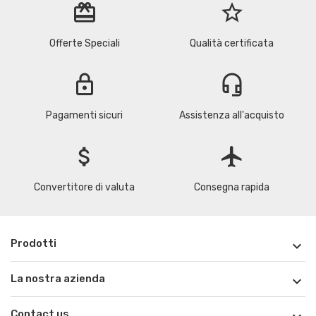
redeem
star_border
Offerte Speciali
Qualità certificata
lock
headset_mic
Pagamenti sicuri
Assistenza all'acquisto
attach_money
flight
Convertitore di valuta
Consegna rapida
Prodotti

La nostra azienda

Contact us