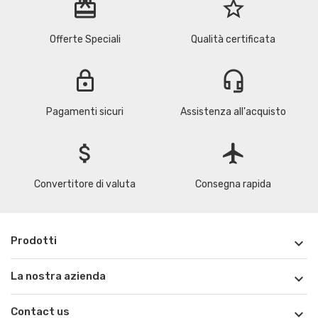
redeem
star_border
Offerte Speciali
Qualità certificata
lock
headset_mic
Pagamenti sicuri
Assistenza all'acquisto
attach_money
flight
Convertitore di valuta
Consegna rapida
Prodotti

La nostra azienda

Contact us
