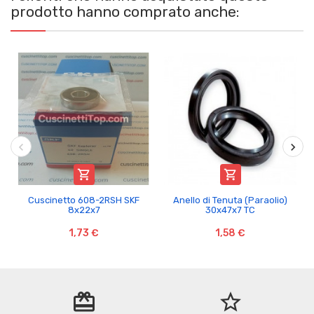
prodotto hanno comprato anche:


Cuscinetto 608-2RSH SKF
Anello di Tenuta (Paraolio)
8x22x7
30x47x7 TC
1,73 €
1,58 €
redeem
star_border