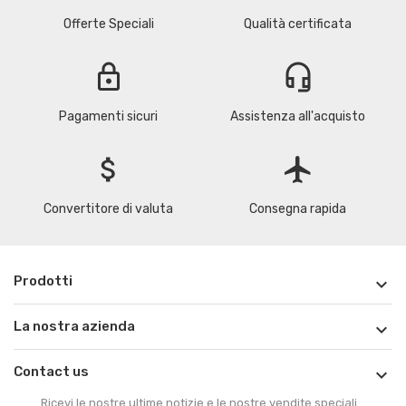
Offerte Speciali
Qualità certificata
lock
headset_mic
Pagamenti sicuri
Assistenza all'acquisto
attach_money
flight
Convertitore di valuta
Consegna rapida
Prodotti

La nostra azienda

Contact us

Ricevi le nostre ultime notizie e le nostre vendite speciali