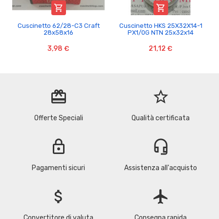


Cuscinetto 62/28-C3 Craft
Cuscinetto HKS 25X32X14-1
28x58x16
PX1/0G NTN 25x32x14
3,98 €
21,12 €
redeem
star_border
Offerte Speciali
Qualità certificata
lock
headset_mic
Pagamenti sicuri
Assistenza all'acquisto
attach_money
flight
Convertitore di valuta
Consegna rapida