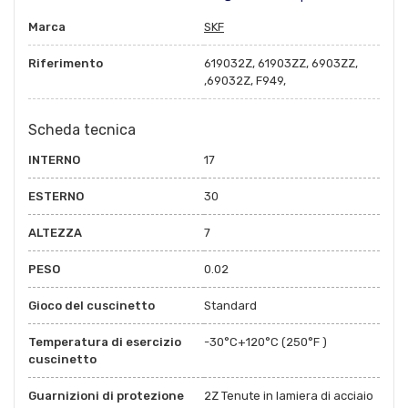
Marca
SKF
Riferimento
619032Z, 61903ZZ, 6903ZZ,
,69032Z, F949,
Scheda tecnica
INTERNO
17
ESTERNO
30
ALTEZZA
7
PESO
0.02
Gioco del cuscinetto
Standard
Temperatura di esercizio
-30°C+120°C (250°F )
cuscinetto
Guarnizioni di protezione
2Z Tenute in lamiera di acciaio