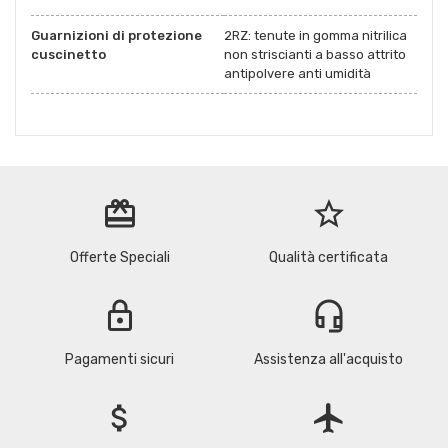
Guarnizioni di protezione
2RZ: tenute in gomma nitrilica
cuscinetto
non striscianti a basso attrito
antipolvere anti umidità
redeem
star_border
Offerte Speciali
Qualità certificata
lock
headset_mic
Pagamenti sicuri
Assistenza all'acquisto
attach_money
flight